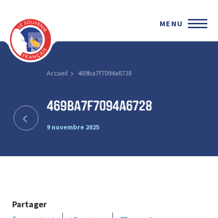
MENU
Accueil
469ba7f7094a6728
469ba7f7094a6728
9 novembre 2025
Partager