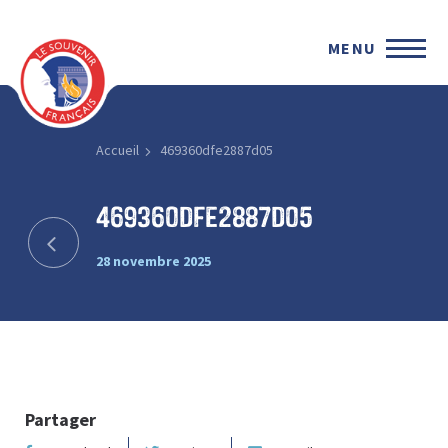
MENU
Accueil
469360dfe2887d05
469360dfe2887d05
28 novembre 2025
Partager