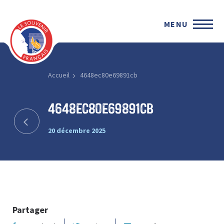
MENU
Accueil
4648ec80e69891cb
4648ec80e69891cb
20 décembre 2025
Partager