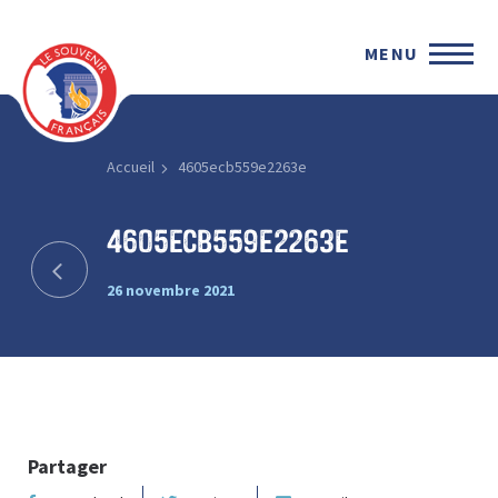
MENU
Accueil
4605ecb559e2263e
4605ecb559e2263e
26 novembre 2021
Partager