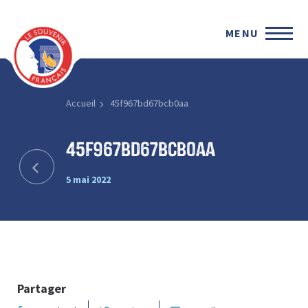
MENU
Accueil
45f967bd67bcb0aa
45f967bd67bcb0aa
5 mai 2022
Partager