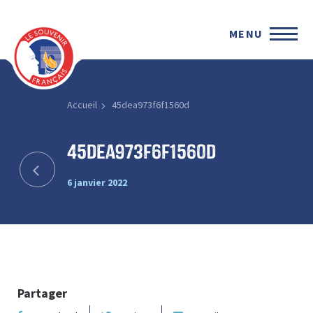
MENU
Accueil
45dea973f6f1560d
45dea973f6f1560d
6 janvier 2022
Partager