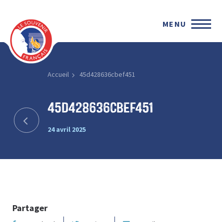
MENU
Accueil
45d428636cbef451
45d428636cbef451
24 avril 2025
Partager