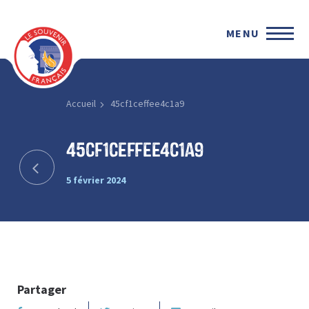
MENU
Accueil
45cf1ceffee4c1a9
45cf1ceffee4c1a9
5 février 2024
Partager