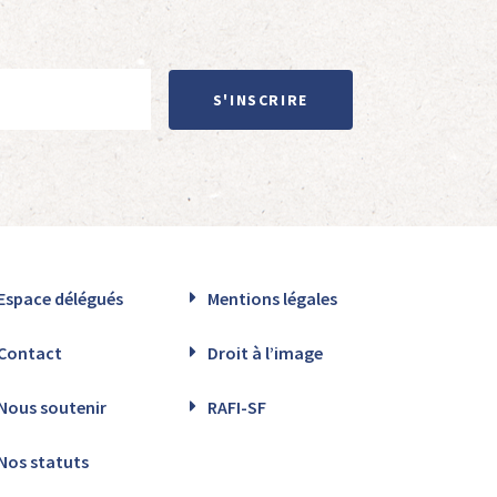
S'INSCRIRE
Espace délégués
Mentions légales
Contact
Droit à l’image
Nous soutenir
RAFI-SF
Nos statuts