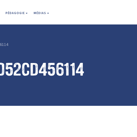
PÉDAGOGIE
MÉDIAS
6114
052cd456114