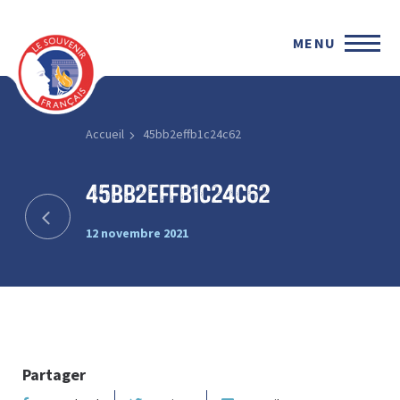
MENU
Accueil
45bb2effb1c24c62
45bb2effb1c24c62
12 novembre 2021
Partager