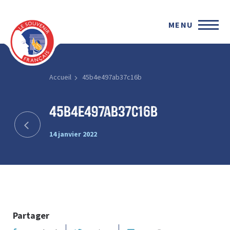
MENU
Accueil
45b4e497ab37c16b
45b4e497ab37c16b
14 janvier 2022
Partager