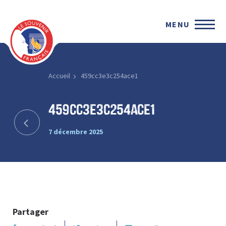
MENU
Accueil
459cc3e3c254ace1
459cc3e3c254ace1
7 décembre 2025
Partager