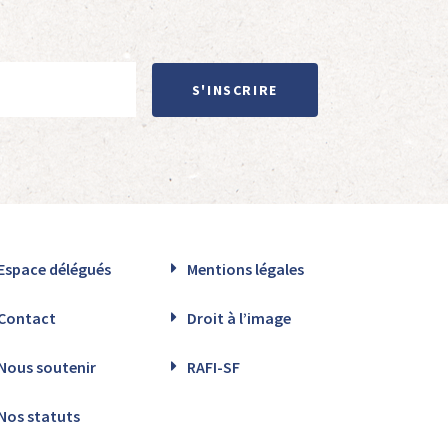
S'INSCRIRE
Espace délégués
Mentions légales
Contact
Droit à l’image
Nous soutenir
RAFI-SF
Nos statuts