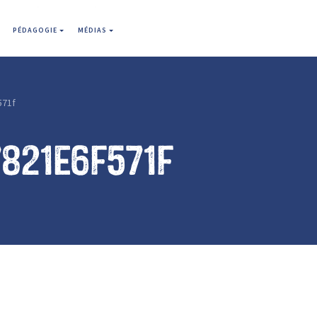
PÉDAGOGIE
MÉDIAS
571f
821e6f571f