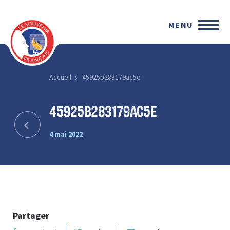
MENU
Accueil
45925b283179ac5e
45925b283179ac5e
4 mai 2022
Partager