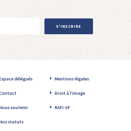
S'INSCRIRE
Espace délégués
Mentions légales
Contact
Droit à l’image
Nous soutenir
RAFI-SF
Nos statuts