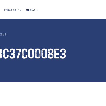
PÉDAGOGIE
MÉDIAS
08e3
3c37c0008e3