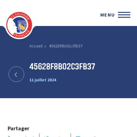
MENU
Accueil
45628f8b02c3fb37
45628f8b02c3fb37
11 juillet 2024
Partager