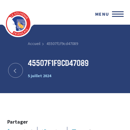
MENU
Accueil
45507f1f9cd47089
45507f1f9cd47089
5 juillet 2024
Partager