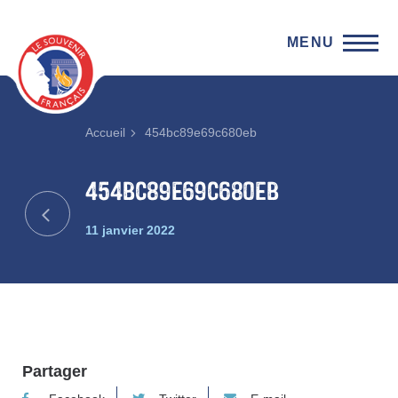
MENU
Accueil
454bc89e69c680eb
454bc89e69c680eb
11 janvier 2022
Partager