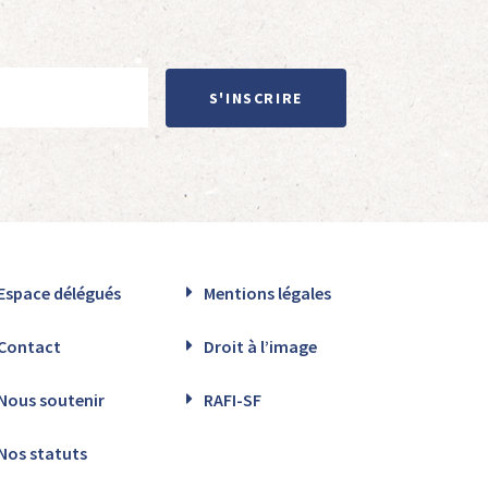
S'INSCRIRE
Espace délégués
Mentions légales
Contact
Droit à l’image
Nous soutenir
RAFI-SF
Nos statuts