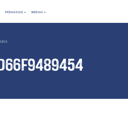
PÉDAGOGIE
MÉDIAS
9454
d66f9489454