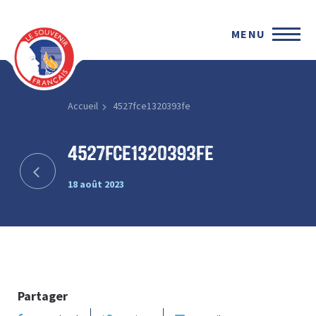
MENU
Accueil
4527fce1320393fe
4527fce1320393fe
18 août 2023
Partager