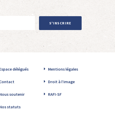
S'INSCRIRE
Espace délégués
Mentions légales
Contact
Droit à l’image
Nous soutenir
RAFI-SF
Nos statuts