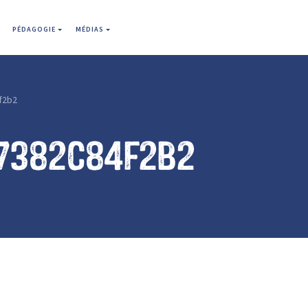
PÉDAGOGIE
MÉDIAS
f2b2
7382c84f2b2