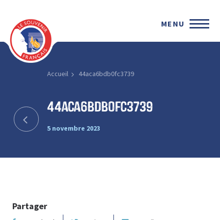
MENU
Accueil
44aca6bdb0fc3739
44aca6bdb0fc3739
5 novembre 2023
Partager