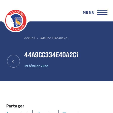
MENU
Accueil
44a9cc334e40a2c1
44a9cc334e40a2c1
19 février 2022
Partager