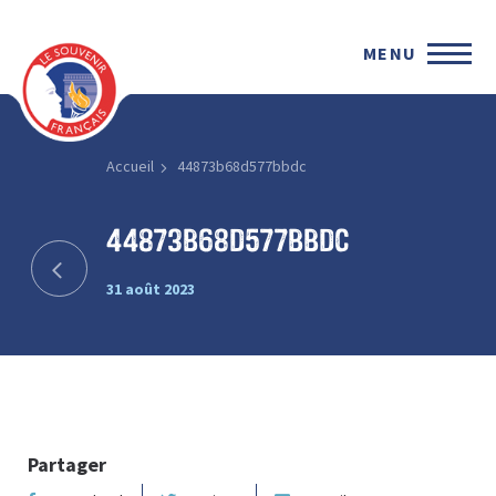
MENU
Accueil
44873b68d577bbdc
44873b68d577bbdc
31 août 2023
Partager