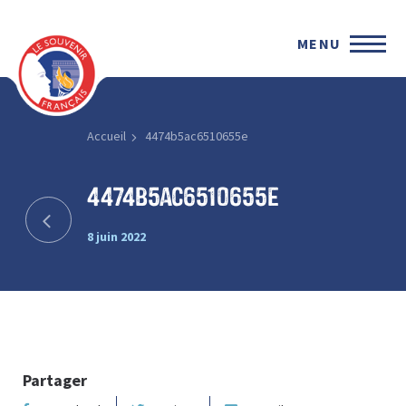
MENU
Accueil
4474b5ac6510655e
4474b5ac6510655e
8 juin 2022
Partager