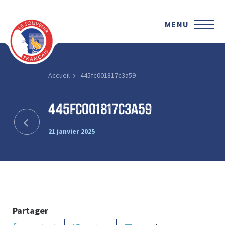
MENU
Accueil
445fc001817c3a59
445fc001817c3a59
21 janvier 2025
Partager