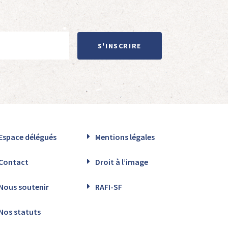
S'INSCRIRE
Espace délégués
Mentions légales
Contact
Droit à l’image
Nous soutenir
RAFI-SF
Nos statuts