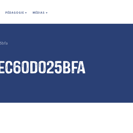
PÉDAGOGIE
MÉDIAS
5bfa
ec60d025bfa