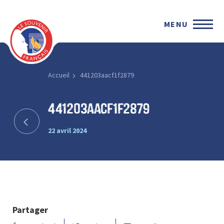
MENU
Accueil
441203aacf1f2879
441203aacf1f2879
22 avril 2024
Partager