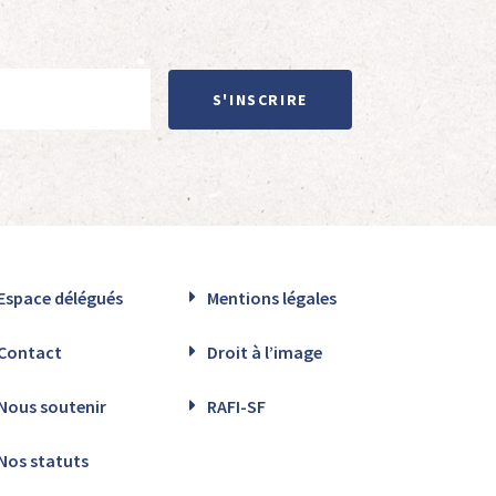
S'INSCRIRE
Espace délégués
Mentions légales
Contact
Droit à l’image
Nous soutenir
RAFI-SF
Nos statuts