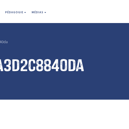
PÉDAGOGIE
MÉDIAS
40da
a3d2c8840da