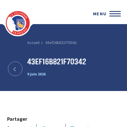
MENU
Accueil
43ef16b821f70342
43ef16b821f70342
9 juin 2026
Partager