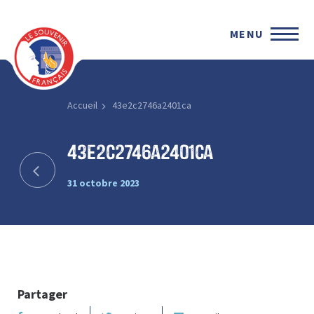
MENU
Accueil
43e2c2746a2401ca
43e2c2746a2401ca
31 octobre 2023
Partager