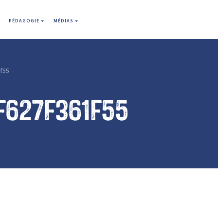
PÉDAGOGIE
MÉDIAS
f55
f627f361f55