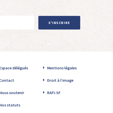
S'INSCRIRE
Espace délégués
Mentions légales
Contact
Droit à l’image
Nous soutenir
RAFI-SF
Nos statuts