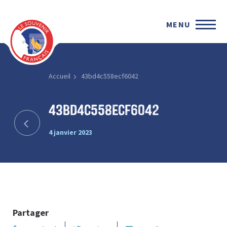
MENU
Accueil
43bd4c558ecf6042
43bd4c558ecf6042
4 janvier 2023
Partager