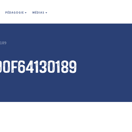
PÉDAGOGIE
MÉDIAS
0189
00f64130189