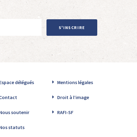
S'INSCRIRE
Espace délégués
Mentions légales
Contact
Droit à l’image
Nous soutenir
RAFI-SF
Nos statuts