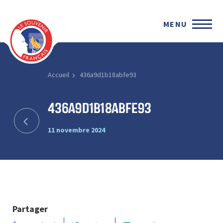
MENU
Accueil
436a9d1b18abfe93
436a9d1b18abfe93
11 novembre 2024
Partager