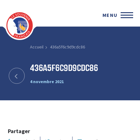
MENU
Accueil
436a5f6c9d9cdc86
436a5f6c9d9cdc86
4 novembre 2021
Partager