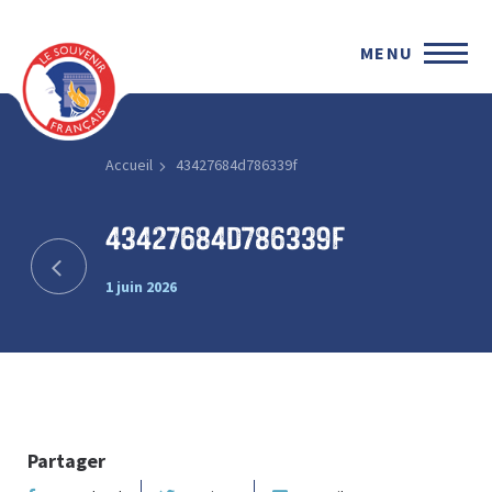
MENU
Accueil
43427684d786339f
43427684d786339f
1 juin 2026
Partager