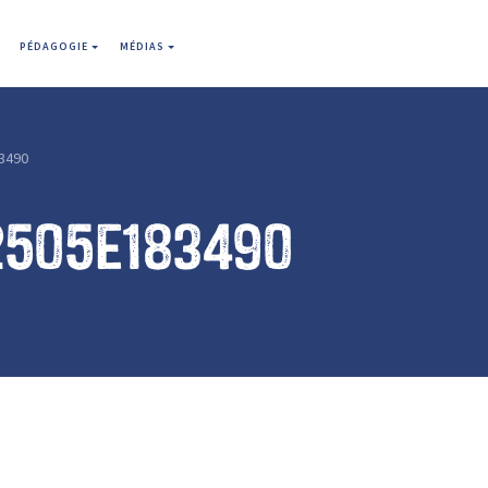
PÉDAGOGIE
MÉDIAS
3490
2505e183490