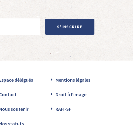
S'INSCRIRE
Espace délégués
Mentions légales
Contact
Droit à l’image
Nous soutenir
RAFI-SF
Nos statuts