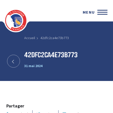
MENU
Accueil
42dfc2ca4e73b773
42dfc2ca4e73b773
31 mai 2024
Partager