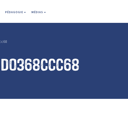
PÉDAGOGIE
MÉDIAS
cc68
1d0368ccc68