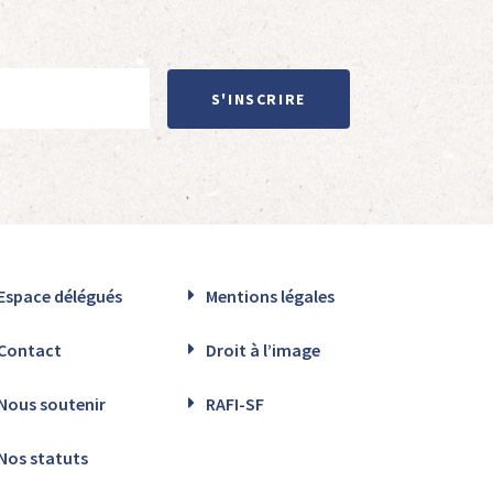
S'INSCRIRE
Espace délégués
Mentions légales
Contact
Droit à l’image
Nous soutenir
RAFI-SF
Nos statuts