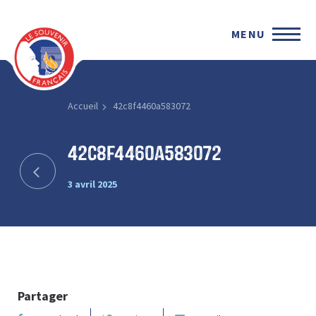
MENU
Accueil
42c8f4460a583072
42c8f4460a583072
3 avril 2025
Partager