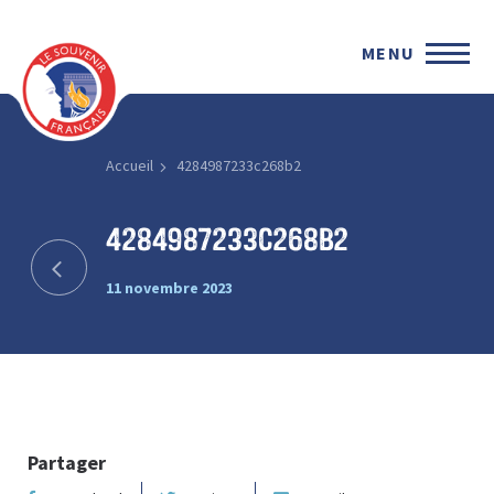
MENU
Accueil
4284987233c268b2
4284987233c268b2
11 novembre 2023
Partager