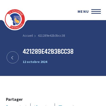
MENU
Accueil
421289e42b3bcc38
421289e42b3bcc38
12 octobre 2024
Partager