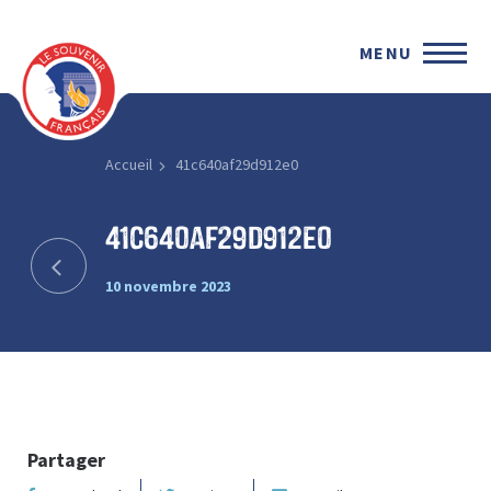
MENU
Accueil
41c640af29d912e0
41c640af29d912e0
10 novembre 2023
Partager