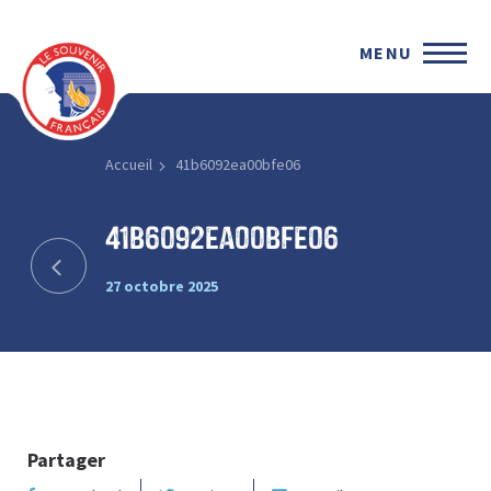
MENU
Accueil
41b6092ea00bfe06
41b6092ea00bfe06
27 octobre 2025
Partager