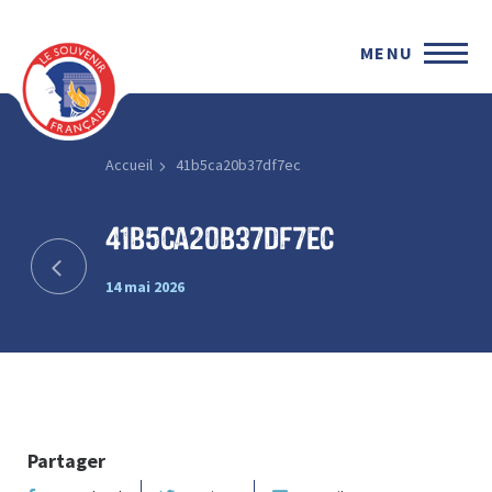
MENU
Accueil
41b5ca20b37df7ec
41b5ca20b37df7ec
14 mai 2026
Partager