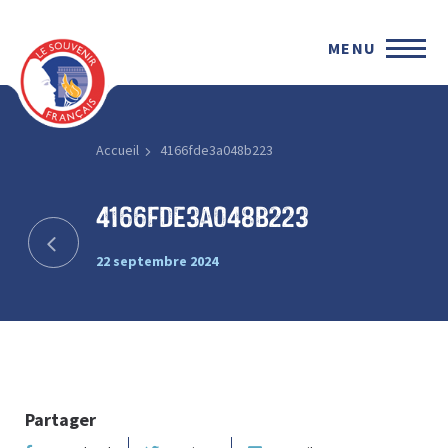
MENU
Accueil
4166fde3a048b223
4166fde3a048b223
22 septembre 2024
Partager