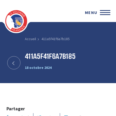
MENU
Accueil
411a5f41f6a7b185
411a5f41f6a7b185
18 octobre 2024
Partager