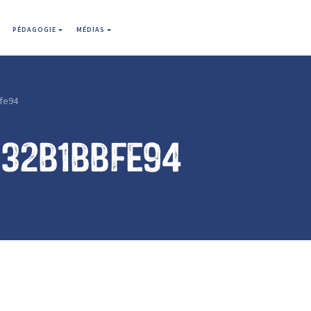
PÉDAGOGIE
MÉDIAS
fe94
132b1bbfe94