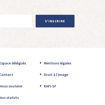
S'INSCRIRE
Espace délégués
Mentions légales
Contact
Droit à l’image
Nous soutenir
RAFI-SF
Nos statuts