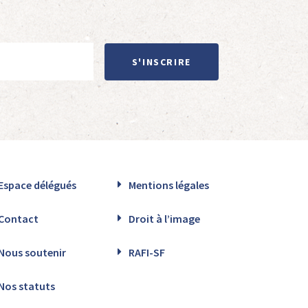
S'INSCRIRE
Espace délégués
Mentions légales
Contact
Droit à l’image
Nous soutenir
RAFI-SF
Nos statuts